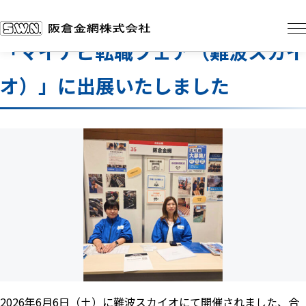
トップ
お知らせ一覧
「マイナビ転職フェア（難波スカイオ）」に出展いたしました
2026.6.29
「マイナビ転職フェア（難波スカイ
会社概要
オ）」に出展いたしました
事業内容
製品一覧
製品一覧TOP
お知らせ一覧
金網製品一覧
押出し機用スクリーン（ストレーナー）
振動篩用金網
打出し網・打抜き網
ワイヤーネットコンベヤー
採用情報
ワイヤー製品
お問い合わせ
2026年6月6日（土）に難波スカイオにて開催されました、合