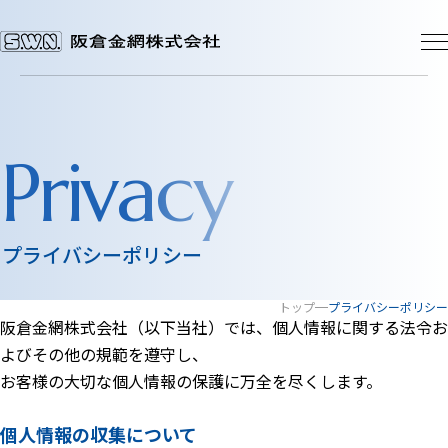
会社概要
事業内容
Privacy
製品一覧
製品一覧TOP
プライバシーポリシー
お知らせ一覧
金網製品一覧
押出し機用スクリーン（ストレーナー）
振動篩用金網
トップ
プライバシーポリシー
打出し網・打抜き網
阪倉金網株式会社（以下当社）では、個人情報に関する法令お
ワイヤーネットコンベヤー
採用情報
よびその他の規範を遵守し、
ワイヤー製品
お客様の大切な個人情報の保護に万全を尽くします。
お問い合わせ
個人情報の収集について