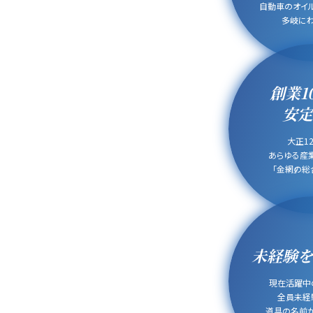
自動車のオイル
多岐にわ
創業1
安定
大正12
あらゆる産
「金網」の総
未経験を
現在活躍中
全員未経験
道具の名前か