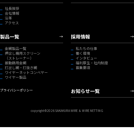
社長挨拶
会社情報
沿革
アクセス
製品一覧
採用情報
金網製品一覧
私たちの仕事
押出し機用スクリーン
働く環境
（ストレーナー）
インタビュー
振動篩用金網
福利厚生・社内制度
打出し網・打抜き網
募集要項
ワイヤーネットコンベヤー
ワイヤー製品
お知らせ一覧
プライバシーポリシー
copyright©2026 SAKAKURA WIRE ＆ WIRE NETTING