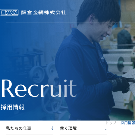
会社概要
事業内容
製品一覧
製品一覧TOP
Recruit
お知らせ一覧
金網製品一覧
押出し機用スクリーン（ストレーナー）
振動篩用金網
打出し網・打抜き網
ワイヤーネットコンベヤー
採用情報
採用情報
ワイヤー製品
お問い合わせ
トップ
採用情報
私たちの仕事
働く環境