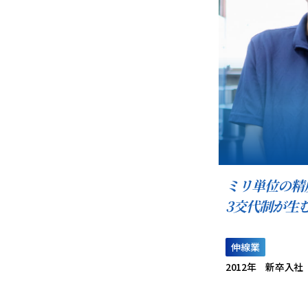
ミリ単位の精
3交代制が生
伸線業
2012年 新卒入社