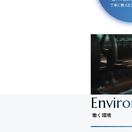
丁寧に教える文
Envir
働く環境